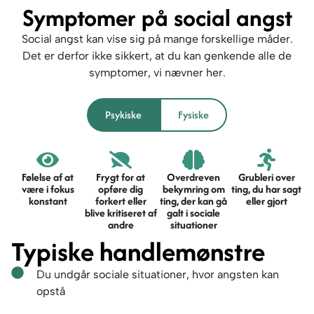
Symptomer på social angst
Social angst kan vise sig på mange forskellige måder.
Det er derfor ikke sikkert, at du kan genkende alle de
symptomer, vi nævner her.
Psykiske
Fysiske
Følelse af at
Frygt for at
Overdreven
Grubleri over
være i fokus
opføre dig
bekymring om
ting, du har sagt
konstant
forkert eller
ting, der kan gå
eller gjort
blive kritiseret af
galt i sociale
andre
situationer
Typiske handlemønstre
Du undgår sociale situationer, hvor angsten kan
opstå