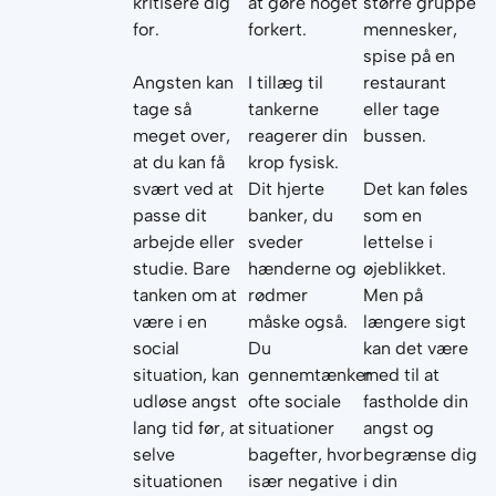
kritisere dig
at gøre noget
større gruppe
for.
forkert.
mennesker,
spise på en
Angsten kan
I tillæg til
restaurant
tage så
tankerne
eller tage
meget over,
reagerer din
bussen.
at du kan få
krop fysisk.
svært ved at
Dit hjerte
Det kan føles
passe dit
banker, du
som en
arbejde eller
sveder
lettelse i
studie. Bare
hænderne og
øjeblikket.
tanken om at
rødmer
Men på
være i en
måske også.
længere sigt
social
Du
kan det være
situation, kan
gennemtænker
med til at
udløse angst
ofte sociale
fastholde din
lang tid før, at
situationer
angst og
selve
bagefter, hvor
begrænse dig
situationen
især negative
i din