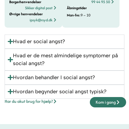
Borgerhenvendelser
99 44 95 50
Sikker digital post
Åbningstider
Øvrige henvendelser
Man-fre:
9 – 10
ipsyk@rsyd.dk
Hvad er social angst?
Hvad er de mest almindelige symptomer på
social angst?
Hvordan behandler I social angst?
Hvordan begynder social angst typisk?
Har du akut brug for hjælp?
Kom i gang