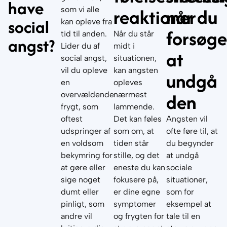
have
reaktioner
når du
som vi alle
social
kan opleve fra
forsøge
tid til anden.
Når du står
angst?
Lider du af
midt i
at
social angst,
situationen,
vil du opleve
kan angsten
undgå
en
opleves
den
overvældende
nærmest
frygt, som
lammende.
oftest
Det kan føles
Angsten vil
udspringer af
som om, at
ofte føre til, at
en voldsom
tiden står
du begynder
bekymring for
stille, og det
at undgå
at gøre eller
eneste du kan
sociale
sige noget
fokusere på,
situationer,
dumt eller
er dine egne
som for
pinligt, som
symptomer
eksempel at
andre vil
og frygten for
tale til en