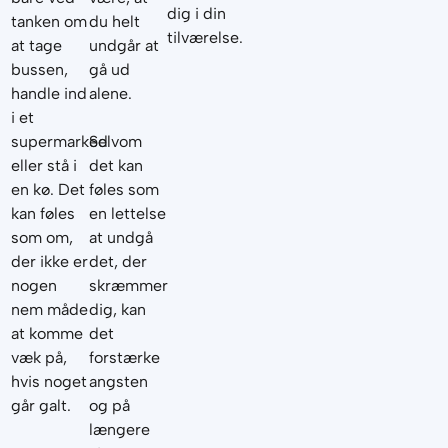
dig i din
tanken om
du helt
tilværelse.
at tage
undgår at
bussen,
gå ud
handle ind
alene.
i et
supermarked
Selvom
eller stå i
det kan
en kø. Det
føles som
kan føles
en lettelse
som om,
at undgå
der ikke er
det, der
nogen
skræmmer
nem måde
dig, kan
at komme
det
væk på,
forstærke
hvis noget
angsten
går galt.
og på
længere