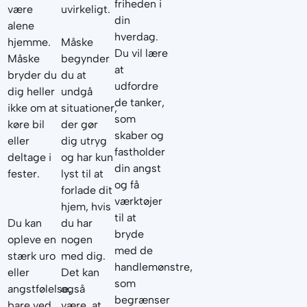
friheden i
være
uvirkeligt.
din
alene
hverdag.
hjemme.
Måske
Du vil lære
Måske
begynder
at
bryder du
du at
udfordre
dig heller
undgå
de tanker,
ikke om at
situationer,
som
køre bil
der gør
skaber og
eller
dig utryg
fastholder
deltage i
og har kun
din angst
fester.
lyst til at
og få
forlade dit
værktøjer
hjem, hvis
til at
Du kan
du har
bryde
opleve en
nogen
med de
stærk uro
med dig.
handlemønstre,
eller
Det kan
som
angstfølelse,
også
begrænser
bare ved
være, at