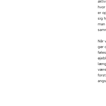
aktiv
hvor
er op
sig 
man 
samm
Når 
gør 
føles
øjeb
læng
være
fors
angs