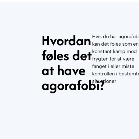
Hvordan
Hvis du har agorafobi
kan det føles som en
føles det
konstant kamp mod
frygten for at være
at have
fanget i eller miste
kontrollen i bestemt
agorafobi?
situationer.