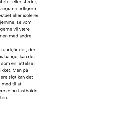
iteter eller steder,
 angsten tidligere
stået eller isolerer
hjemme, selvom
gerne vil være
en med andre.
vi undgår det, der
os bange, kan det
 som en lettelse i
likket. Men på
ere sigt kan det
 med til at
tærke og fastholde
ten.