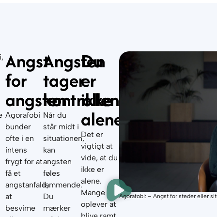
Angst
Angsten
Du
,
for
tager
er
angsten
kontrollen
ikke
alene
e
Agorafobi
Når du
bunder
står midt i
Det er
ofte i en
situationen,
vigtigt at
intens
kan
vide, at du
frygt for at
angsten
ikke er
få et
føles
alene.
angstanfald,
lammende.
M
ange
at
Du
Agorafobi: – Angst for steder eller 
oplever at
besvime
mærker
blive ramt