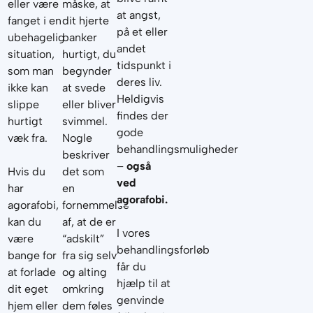
eller være
måske, at
at angst,
fanget i en
dit hjerte
på et eller
ubehagelig
banker
andet
situation,
hurtigt, du
tidspunkt i
som man
begynder
deres liv.
ikke kan
at svede
Heldigvis
slippe
eller bliver
findes der
hurtigt
svimmel.
gode
væk fra.
Nogle
behandlingsmuligheder
beskriver
–
også
Hvis du
det som
ved
har
en
agorafobi.
agorafobi,
fornemmelse
kan du
af, at de er
I vores
være
“adskilt”
behandlingsforløb
bange for
fra sig selv
får du
at forlade
og alting
hjælp til at
dit eget
omkring
genvinde
hjem eller
dem føles