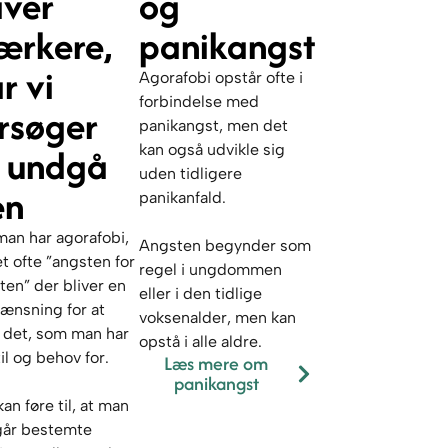
iver
og
ærkere,
panikangst
r vi
Agorafobi opstår ofte i
forbindelse med
rsøger
panikangst, men det
t undgå
kan også udvikle sig
uden tidligere
en
panikanfald.
man har agorafobi,
Angsten begynder som
et ofte ”angsten for
regel i ungdommen
ten” der bliver en
eller i den tidlige
ænsning for at
voksenalder, men kan
 det, som man har
opstå i alle aldre.
til og behov for.
Læs mere om
panikangst
an føre til, at man
år bestemte