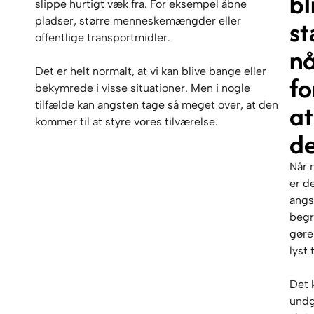
bl
slippe hurtigt væk fra. For eksempel åbne
st
pladser, større menneskemængder eller
offentlige transportmidler.
nå
Det er helt normalt, at vi kan blive bange eller
fo
bekymrede i visse situationer. Men i nogle
a
tilfælde kan angsten tage så meget over, at den
kommer til at styre vores tilværelse.
d
Når 
er d
angs
begr
gøre
lyst 
Det k
undg